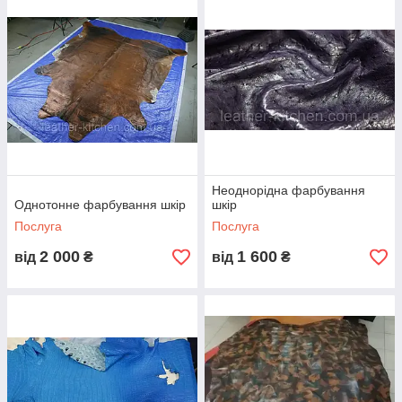
Неоднорідна фарбування
Однотонне фарбування шкір
шкір
Послуга
Послуга
2 000
1 600
від
₴
від
₴