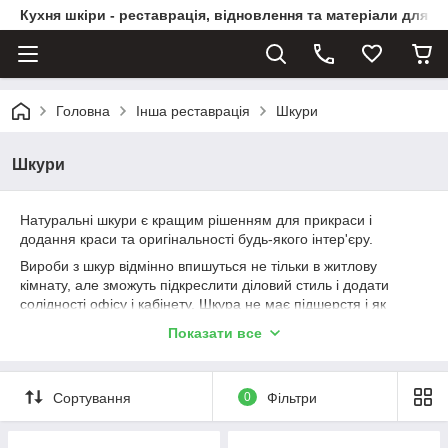
Кухня шкіри - реставрація, відновлення та матеріали для ви
Головна
Інша реставрація
Шкури
Шкури
Натуральні шкури є кращим рішенням для прикраси і
додання краси та оригінальності будь-якого інтер'єру.
Вироби з шкур відмінно впишуться не тільки в житлову
кімнату, але зможуть підкреслити діловий стиль і додати
солідності офісу і кабінету. Шкура не має підшерстя і як
наслідок не збирає пил, тому абсолютно нешкідлива для
Показати все
людей, які страждають від алергії. Шкура практична і
довговічна.
Сортування
0
Фільтри