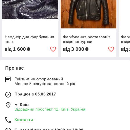
Неоднорідна фарбування
Фарбування реставрація
Фарб
шкір
шкіряної куртки
шкір
1 600
3 000
від
₴
від
₴
від
Про нас
Рейтинг не сформований
Менше 5 відгуків за останній рік
Працює з 05.03.2017
м. Київ
Відрадний проспект 42, Київ, Україна
Контакти