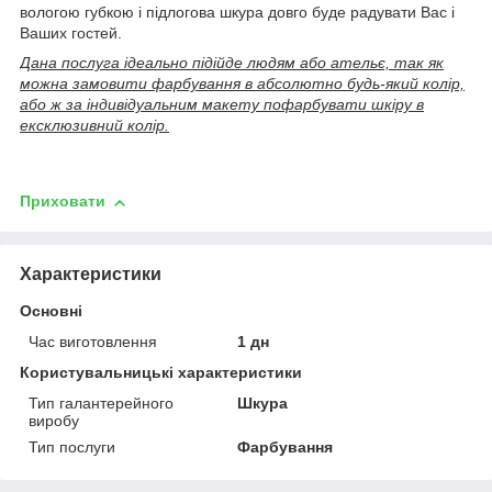
вологою губкою і підлогова шкура довго буде радувати Вас і
Ваших гостей.
Дана послуга ідеально підійде людям або ательє, так як
можна замовити фарбування в абсолютно будь-який колір,
або ж за індивідуальним макету пофарбувати шкіру в
ексклюзивний колір.
Приховати
Характеристики
Основні
Час виготовлення
1 дн
Користувальницькі характеристики
Тип галантерейного
Шкура
виробу
Тип послуги
Фарбування