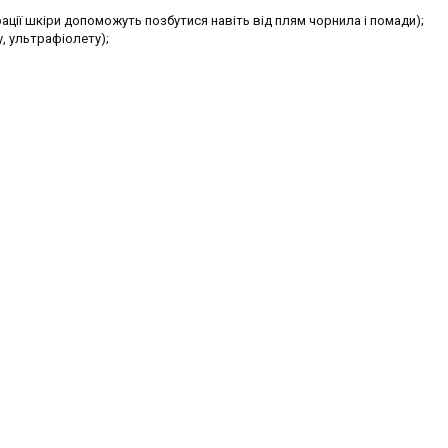
ції шкіри допоможуть позбутися навіть від плям чорнила і помади);
у, ультрафіолету);