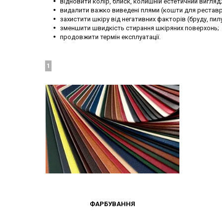
відновити колір, блиск, колишній естетичний вигляд;
видалити важко виведені плями (кошти для реставра
захистити шкіру від негативних факторів (бруду, пил
зменшити швидкість стирання шкіряних поверхонь;
продовжити термін експлуатації.
1
ФАРБУВАННЯ