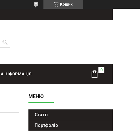
Кошик
А ІНФОРМАЦІЯ
Статті
Портфолiо