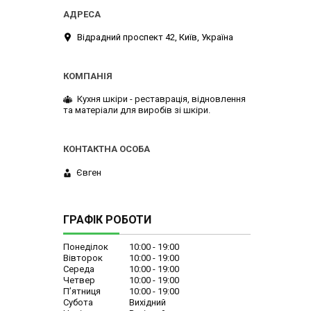
Відрадний проспект 42, Київ, Україна
Кухня шкіри - реставрація, відновлення
та матеріали для виробів зі шкіри.
Євген
ГРАФІК РОБОТИ
Понеділок
10:00
19:00
Вівторок
10:00
19:00
Середа
10:00
19:00
Четвер
10:00
19:00
Пʼятниця
10:00
19:00
Субота
Вихідний