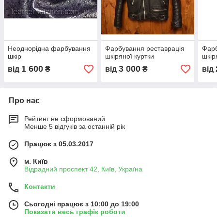
Неоднорідна фарбування
Фарбування реставрація
Фарб
шкір
шкіряної куртки
шкір
1 600
3 000
від
₴
від
₴
від
Про нас
Рейтинг не сформований
Менше 5 відгуків за останній рік
Працює з 05.03.2017
м. Київ
Відрадний проспект 42, Київ, Україна
Контакти
Сьогодні працює з 10:00 до 19:00
Показати весь графік роботи