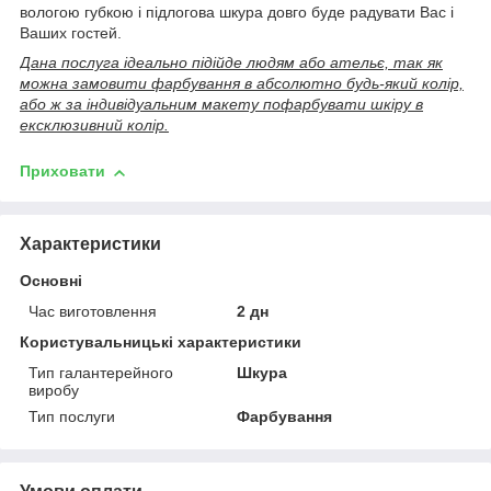
вологою губкою і підлогова шкура довго буде радувати Вас і
Ваших гостей.
Дана послуга ідеально підійде людям або ательє, так як
можна замовити фарбування в абсолютно будь-який колір,
або ж за індивідуальним макету пофарбувати шкіру в
ексклюзивний колір.
Приховати
Характеристики
Основні
Час виготовлення
2 дн
Користувальницькі характеристики
Тип галантерейного
Шкура
виробу
Тип послуги
Фарбування