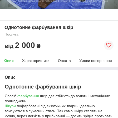
Однотонне фарбування шкір
Послуга
2 000
від
₴
Опис
Характеристики
Оплата
Умови повернення
Опис
Однотонне фарбування шкір
Спосіб
фарбування
шкір дає стійкість до вологи і механічних
пошкоджень.
Шкури
пофарбовані під екзотичних тварин ідеально
вписуються в сучасний стиль. Так само шкіру стелять на
кухню, через легкість у прибиранні ― досить зрідка протирати