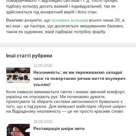
помаранчевого – відповідно світліше і т. д. тобто процес
підбору кольору досить важкий і індивідуальний, так як
здійснюється під конкретний виріб і його стан.
Важливо розуміти, що
основних кольорів
всього лише 20, а
всі інші - це палітра, що досягається змішуванням базових,
також як художник, який підбирає потрібну фарбу.
Інші статті рубрики
10.06.2026
Незламність: як ми переживаємо складні
часи та повертаємо речам життя всупереч
усьому!
Коли навколо вимикається світло і зникає звичний комфорт,
українці не опускають рук. Ми починаємо думати,
проєктувати та збирати системи автономності буквально з
того, що є під рукою. Для київської майстерні «Кухня шкіри»
на Відрадному незламність — це не просто красиве слово.
28.09.2020
Реставрація шкіри авто