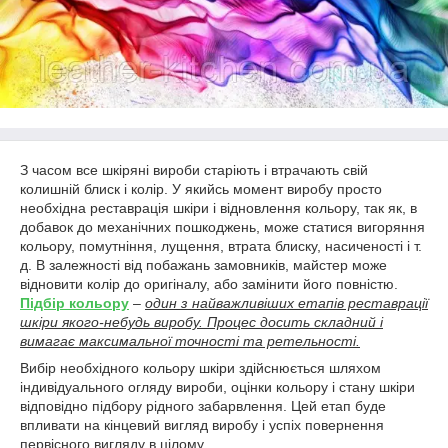
З часом все шкіряні вироби старіють і втрачають свій
колишній блиск і колір. У якийсь момент виробу просто
необхідна реставрація шкіри і відновлення кольору, так як, в
добавок до механічних пошкоджень, може статися вигоряння
кольору, помутніння, лущення, втрата блиску, насиченості і т.
д. В залежності від побажань замовників, майстер може
відновити колір до оригіналу, або замінити його повністю.
Підбір кольору
–
один з найважливіших етапів реставрації
шкіри якого-небудь виробу. Процес досить складний і
вимагає максимальної точності та ретельності.
Вибір необхідного кольору шкіри здійснюється шляхом
індивідуального огляду вироби, оцінки кольору і стану шкіри
відповідно підбору рідного забарвлення. Цей етап буде
впливати на кінцевий вигляд виробу і успіх повернення
первісного вигляду в цілому.