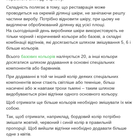
Складність полягає в тому, що реставрація може
проводиться на окремій ділянці шкіри, не зачіпаючи решту
частини виробу. Потрібно відновити шкіру, при цьому не
виділяючи оброблюваний ділянку від усієї площі.
На сьогоднішній день виробники шкіри використовують не
тільки чорний і коричневий кольори або базові, а складні
комбінації відтінків, які досягаються шляхом змішування 5, 6 і
більше кольорів.
Всього
базових кольорів
налічується 20, а інші кольори
досягатися шляхом додавання в основні спеціальних
компонентів або барвників.
При додаванні в той чи інший колір деяких спеціальних
компонентів вони стають світліше або темніше, більш
насичені або ж навпаки трохи тьмяні – таким шляхом
видобуваються різні відтінки одного основного кольору.
Щоб отримати ще більше кольорів необхідно змішувати їх між
собою.
Так, щоб отримати, наприклад, бордовий колір потрібно
змішати жовтий, червоний і синій колір в правильній
пропорції. Щоб вийшли відтінки необхідно додавати більше
одне з квітів.