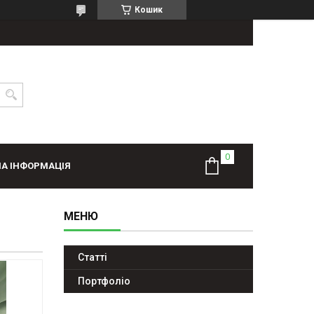
Кошик
А ІНФОРМАЦІЯ
Статті
Портфолiо