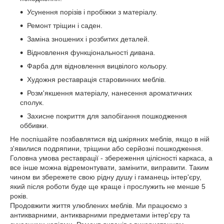
Усунення порізів і пробіжки з матеріалу.
Ремонт тріщин і саден.
Заміна зношених і розбитих деталей.
Відновлення функціональності дивана.
Фарба для відновлення вицвілого кольору.
Художня реставрація старовинних меблів.
Розм'якшення матеріалу, нанесення ароматичних
сполук.
Захисне покриття для запобігання пошкодження
оббивки.
Не поспішайте позбавлятися від шкіряних меблів, якщо в ній
з'явилися подряпини, тріщини або серйозні пошкодження.
Головна умова реставрації - збереження цілісності каркаса, а
все інше можна відремонтувати, замінити, виправити. Таким
чином ви збережете свою рідну душу і гаманець інтер'єру,
який після роботи буде ще краще і прослужить не менше 5
років.
Продовжити життя улюблених меблів. Ми працюємо з
антикварними, антикварними предметами інтер'єру та