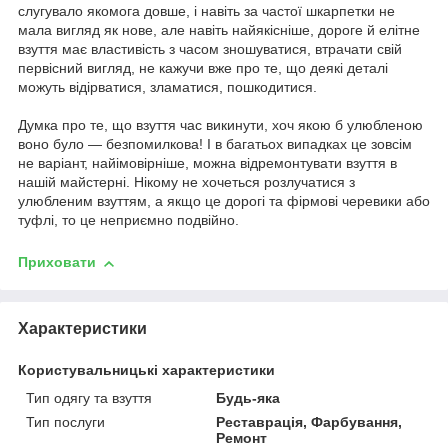
слугувало якомога довше, і навіть за частої шкарпетки не
мала вигляд як нове, але навіть найякісніше, дороге й елітне
взуття має властивість з часом зношуватися, втрачати свій
первісний вигляд, не кажучи вже про те, що деякі деталі
можуть відірватися, зламатися, пошкодитися.
Думка про те, що взуття час викинути, хоч якою б улюбленою
воно було — безпомилкова! І в багатьох випадках це зовсім
не варіант, найімовірніше, можна відремонтувати взуття в
нашій майстерні. Нікому не хочеться розлучатися з
улюбленим взуттям, а якщо це дорогі та фірмові черевики або
туфлі, то це неприємно подвійно.
Приховати
Характеристики
Користувальницькі характеристики
Тип одягу та взуття
Будь-яка
Тип послуги
Реставрація, Фарбування,
Ремонт