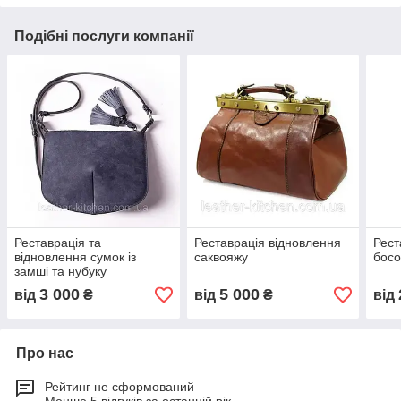
Подібні послуги компанії
Реставрація та
Реставрація відновлення
Рест
відновлення сумок із
саквояжу
босо
замші та нубуку
3 000
5 000
від
₴
від
₴
від
Про нас
Рейтинг не сформований