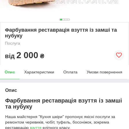
Фарбування реставрація взуття із замші та
нубуку
Послуга
2 000
від
₴
Опис
Характеристики
Оплата
Умови повернення
Опис
Фарбування реставрація взуття із замші
та нубуку
Наша майстерня "Кухня шкіри" пропонує якісні послуги за
ремонтом черевиків, чобіт, туфель, босоніжок, зокрема
реставрацію
взуття
елітного класу.