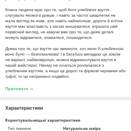
Кожна людина мріє про те, щоб його улюблене взуття
слугувало якомога довше, і навіть за частої шкарпетки не
мала вигляд як нове, але навіть найякісніше, дороге й елітне
взуття має властивість з часом зношуватися, втрачати свій
первісний вигляд, не кажучи вже про те, що деякі деталі
можуть відірватися, зламатися, пошкодитися.
Думка про те, що взуття час викинути, хоч якою б улюбленою
воно було — безпомилкова! І в багатьох випадках це зовсім
не варіант, найімовірніше, можна відремонтувати взуття в
нашій майстерні. Нікому не хочеться розлучатися з
улюбленим взуттям, а якщо це дорогі та фірмові черевики або
туфлі, то це неприємно подвійно.
Приховати
Характеристики
Користувальницькі характеристики
Тип тканини
Натуральна шкіра